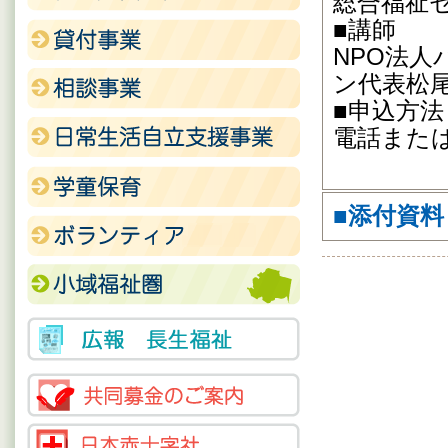
総合福祉
■講師
NPO法
ン代表松
■申込方法
電話または
■添付資料