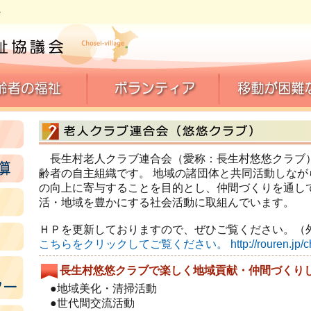
長生村老人クラブ連合会（愛称：長生村悠悠クラブ
齢者の自主組織です。 地域の諸団体と共同活動しな
の向上に寄与することを目的とし、仲間づくりを通し
活・地域を豊かにする社会活動に取組んでいます。
ＨＰを更新しておりますので、ぜひご覧ください。（
こちらをクリックしてご覧ください。 http://rouren.jp/cho
長生村悠悠クラブで楽しく地域貢献・仲間づくり
●地域美化・清掃活動
●世代間交流活動