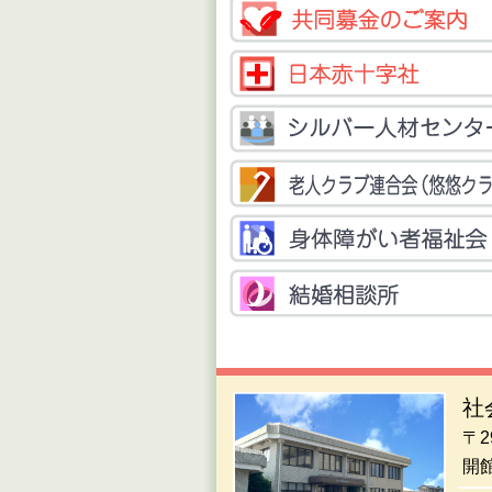
社
〒
開