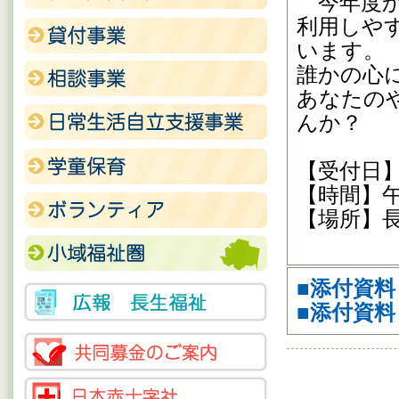
今年度か
利用しや
います。
誰かの心
あなたの
んか？
【受付日】
【時間】午
【場所】長
■添付資料：1
■添付資料：1