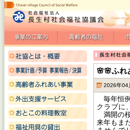
🌸🌸
2026年0
毎年恒例
クラブに
満開の桜
来年もま